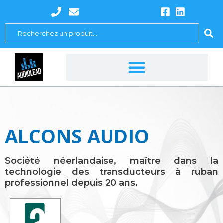
Aller
au
Search
contenu
...
ALCONS AUDIO
Société néerlandaise, maître dans la
technologie des transducteurs à ruban
professionnel depuis 20 ans.