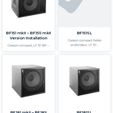
BF151 mkII – BF151i mkII
BF151SL
Version Installation
Caisson compact faible
profondeur, LF 15“…
Caisson compact, LF 15“ BP :…
BF181 mkII – BF181i
BF181SL