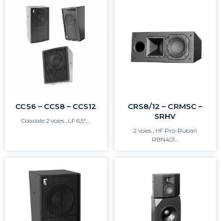
CCS6 – CCS8 – CCS12
CRS8/12 – CRMSC –
SRHV
Coaxiale 2 voies , LF 6,5“,…
2 voies , HF Pro-Ruban
RBN401…