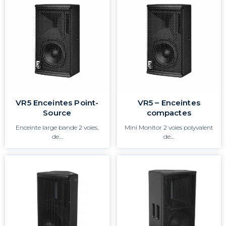
VR5 Enceintes Point-
VR5 – Enceintes
Source
compactes
Enceinte large bande 2 voies,
Mini Monitor 2 voies polyvalent
de…
de…