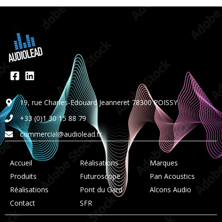
19, rue Charles-Edouard Jeanneret 78300 POISSY
+33 (0)1 30 15 88 79
commercial@audiolead.fr
Accueil
Réalisations
Marques
Produits
Futuroscope
Pan Acoustics
Réalisations
Pont du Gard
Alcons Audio
Contact
SFR