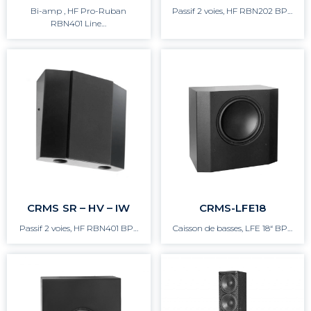
Bi-amp , HF Pro-Ruban
Passif 2 voies, HF RBN202 BP…
RBN401 Line…
CRMS SR – HV – IW
CRMS-LFE18
Passif 2 voies, HF RBN401 BP…
Caisson de basses, LFE 18“ BP…