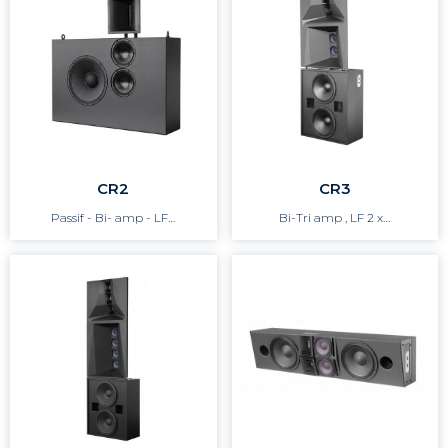
CR2
CR3
Passif - Bi- amp - LF…
Bi-Tri amp , LF 2 x…