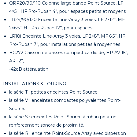
QRP20/90/110 Colonne large bande Point-Source, LF
4×5’’, HF Pro-Ruban 4’’, pour espaces petits et moyens
LR24/90/120 Enceinte Line-Array 3 voies, LF 2×12’’, MF
2×6,5’’, HF Pro-Ruban 12’’, pour espaces
LR18i Enceinte Line-Array 3 voies, LF 2×8’’, MF 6,5’’, HF
Pro-Ruban 7’’, pour installations petites à moyennes
BC272 Caisson de basses compact cardioïde, HP AV 15’’,
AR 12’’,
-42dB atténuation
INSTALLATIONS & TOURING
la série T : petites enceintes Point-Source.
la série V : enceintes compactes polyvalentes Point-
Source.
la série S : enceintes Point-Source à ruban pour un
renforcement sonore de proximité.
la série R : enceinte Point-Source Array avec dispersion