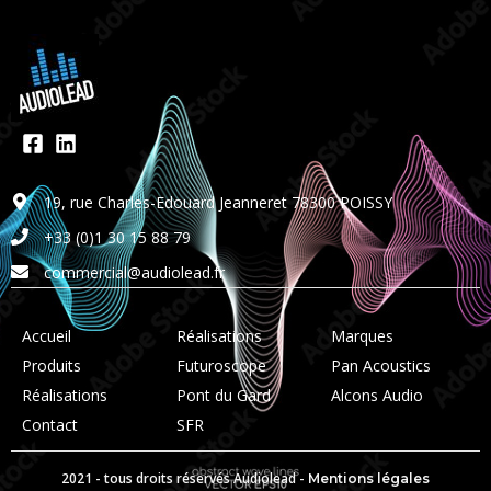
19, rue Charles-Edouard Jeanneret 78300 POISSY
+33 (0)1 30 15 88 79
commercial@audiolead.fr
Accueil
Réalisations
Marques
Produits
Futuroscope
Pan Acoustics
Réalisations
Pont du Gard
Alcons Audio
Contact
SFR
2021 - tous droits réservés Audiolead -
Mentions légales