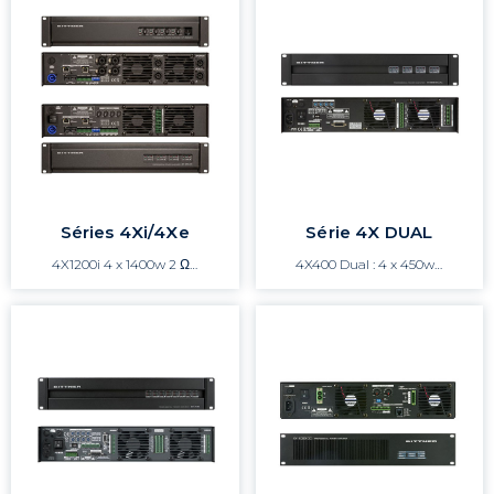
Séries 4Xi/4Xe
Série 4X DUAL
4X1200i 4 x 1400w 2 Ω…
4X400 Dual : 4 x 450w…