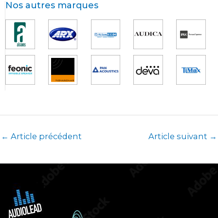
Nos autres marques
←
Article précédent
Article suivant
→