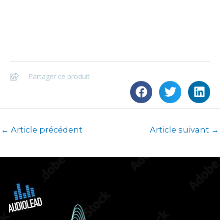
Partager ce produit
←
Article précédent
Article suivant
→