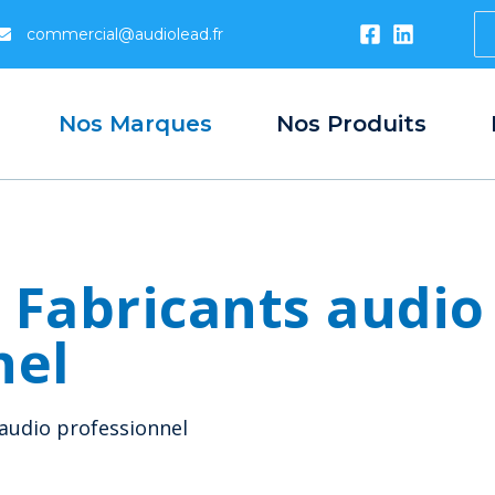
S
commercial@audiolead.fr
...
Nos Marques
Nos Produits
 Fabricants audio
nel
audio professionnel