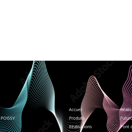
Accueil
Réalis
0 POISSY
Produits
Futur
Réalisations
Pont 