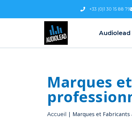
Aller
+33 (0)1 30 15 88 79
au
contenu
Audiolead
Marques et
profession
|
Marques et Fabricants 
Accueil