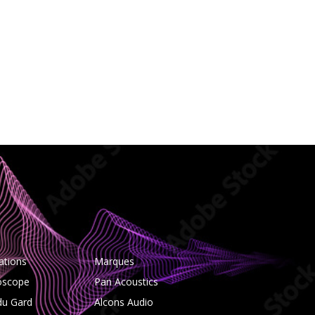
ations
Marques
oscope
Pan Acoustics
du Gard
Alcons Audio