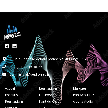
19, rue Charles-Edouard Jeanneret 78300 POISSY
+33 (0)1 30 15 88 79
commercial@audiolead.fr
Accueil
Réalisations
Marques
Produits
Futuroscope
Pan Acoustics
Réalisations
Pont du Gard
Alcons Audio
Contact
SFR