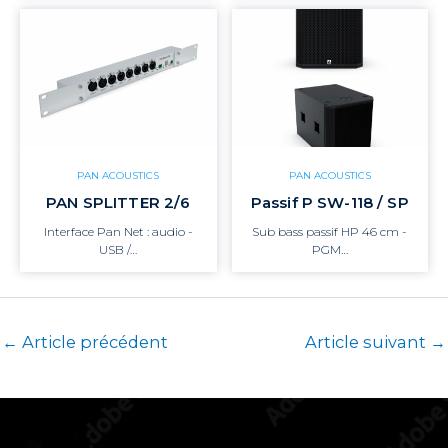
PAN ACOUSTICS
PAN ACOUSTICS
PAN SPLITTER 2/6
Passif P SW-118 / SP
Interface Pan Net : audio -
Sub bass passif HP 46 cm -
USB /…
PGM…
←
Article précédent
Article suivant
→