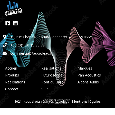
19, rue Charles-Edouard Jeanneret 78300 POISSY
+33 (0)1 30 15 88 79
commercial@audiolead.fr
Accueil
Réalisations
Marques
Produits
Futuroscope
Pan Acoustics
Réalisations
Pont du Gard
Alcons Audio
Contact
SFR
2021 - tous droits réservés Audiolead -
Mentions légales