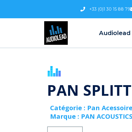
Aller
+33 (0)1 30 15 88 79
au
contenu
Audiolead
PAN SPLITT
Catégorie :
Pan Acessoir
Marque :
PAN ACOUSTIC