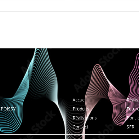
Accueil
Réalis
0 POISSY
Produits
Futur
Réalisations
Pont 
Contact
SFR