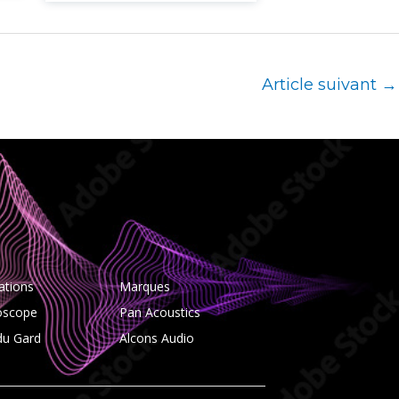
Article suivant
→
ations
Marques
oscope
Pan Acoustics
du Gard
Alcons Audio