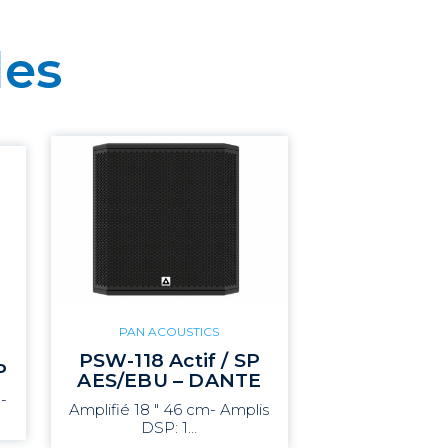
les
PAN ACOUSTICS
PSW-118 Actif / SP
P
AES/EBU – DANTE
-
Amplifié 18 " 46 cm- Amplis
DSP: 1…