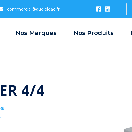
S
commercial@audiolead.fr
...
Nos Marques
Nos Produits
ER 4/4
es
S