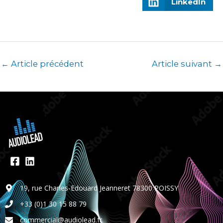
LinkedIn
←
Article précédent
Article suivant
→
19, rue Charles-Edouard Jeanneret 78300 POISSY
+33 (0)1 30 15 88 79
commercial@audiolead.fr