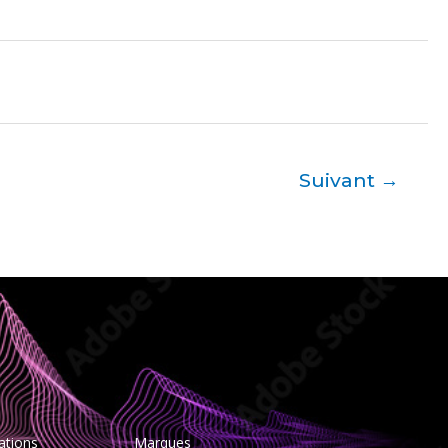
Suivant
→
ations
Marques