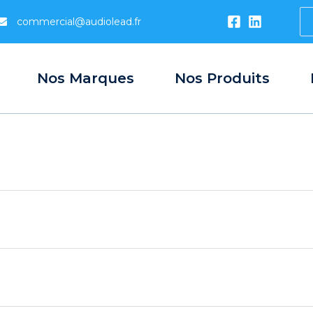
S
commercial@audiolead.fr
...
Nos Marques
Nos Produits