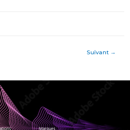
Suivant
→
ations
Marques