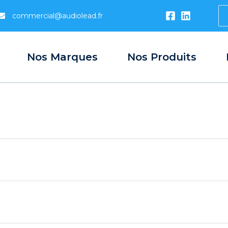
S
commercial@audiolead.fr
...
Nos Marques
Nos Produits