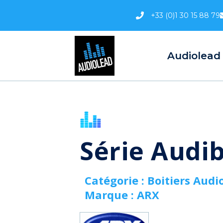
Aller
+33 (0)1 30 15 88 79
au
contenu
Audiolead
Série Audib
Catégorie :
Boitiers Audi
Marque :
ARX