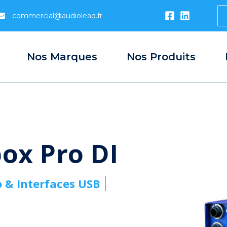
S
commercial@audiolead.fr
...
Nos Marques
Nos Produits
ox Pro DI
o & Interfaces USB