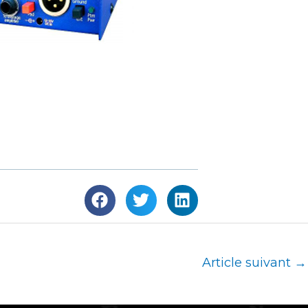
Article suivant
→