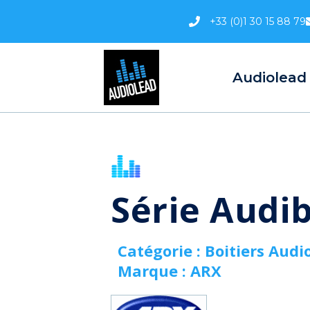
Aller
+33 (0)1 30 15 88 79
au
contenu
Audiolead
Série Audib
Catégorie :
Boitiers Audi
Marque :
ARX