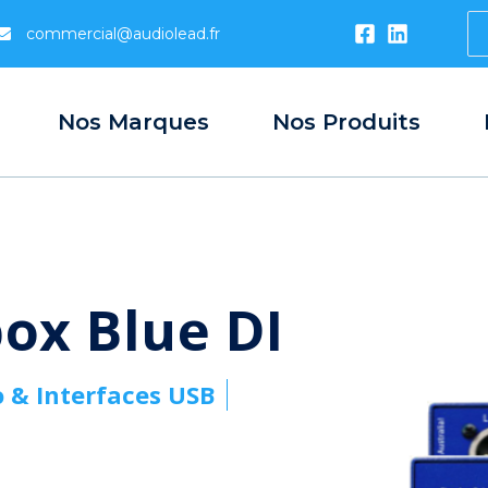
S
commercial@audiolead.fr
...
Nos Marques
Nos Produits
ox Blue DI
o & Interfaces USB