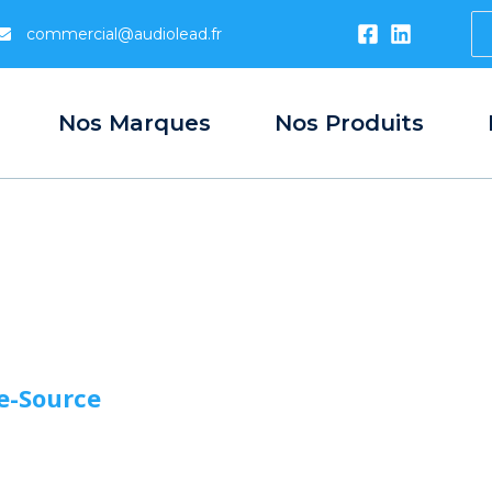
S
commercial@audiolead.fr
...
Nos Marques
Nos Produits
e-Source