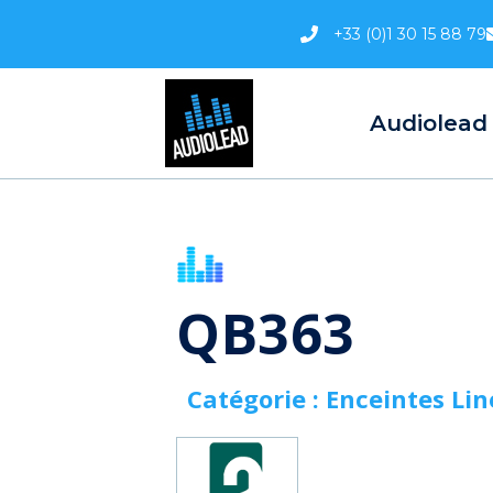
Aller
+33 (0)1 30 15 88 79
au
contenu
Audiolead
QB363
Catégorie :
Enceintes Lin