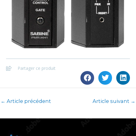
Partager ce produit
←
Article précédent
Article suivant
→