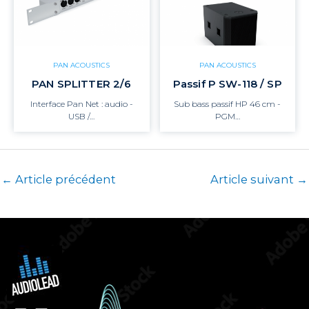
PAN ACOUSTICS
PAN ACOUSTICS
PAN SPLITTER 2/6
Passif P SW-118 / SP
Interface Pan Net : audio -
Sub bass passif HP 46 cm -
USB /…
PGM…
←
Article précédent
Article suivant
→