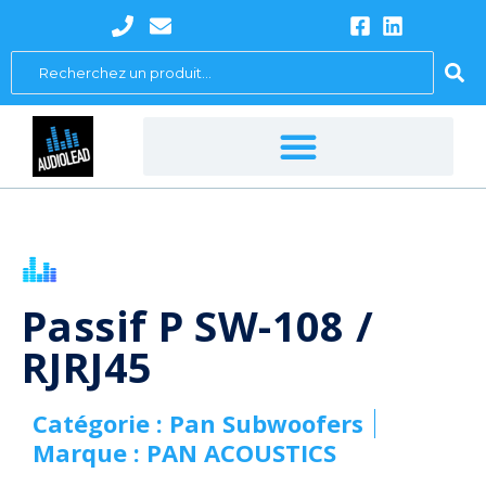
Aller
au
Search
contenu
...
Passif P SW-108 /
RJRJ45
Catégorie :
Pan Subwoofers
Marque :
PAN ACOUSTICS