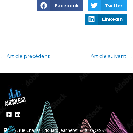
Facebook
Twitter
LinkedIn
←
Article précédent
Article suivant
→
19, rue Charles-Edouard Jeanneret 78300 POISSY