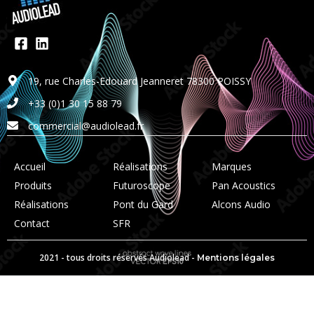
19, rue Charles-Edouard Jeanneret 78300 POISSY
+33 (0)1 30 15 88 79
commercial@audiolead.fr
Accueil
Réalisations
Marques
Produits
Futuroscope
Pan Acoustics
Réalisations
Pont du Gard
Alcons Audio
Contact
SFR
2021 - tous droits réservés Audiolead -
Mentions légales