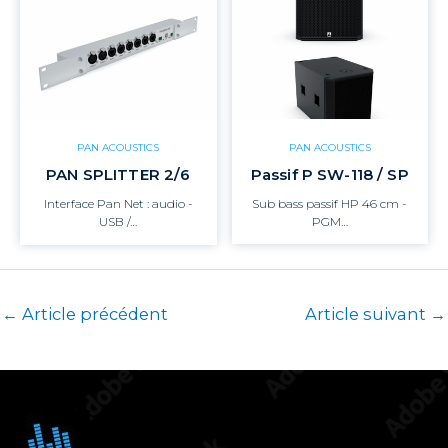
PAN ACOUSTICS
PAN ACOUSTICS
PAN SPLITTER 2/6
Passif P SW-118 / SP
Interface Pan Net : audio -
Sub bass passif HP 46 cm -
USB /…
PGM…
←
Article précédent
Article suivant
→