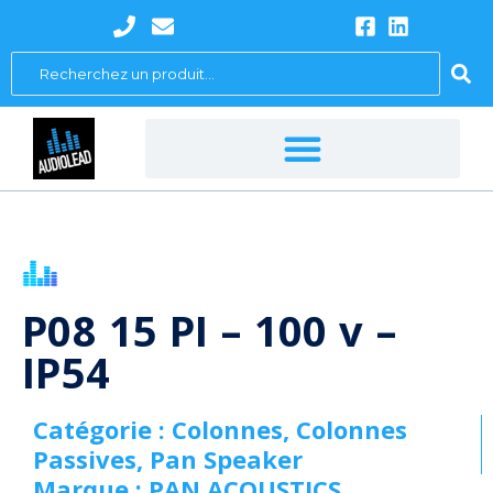
Aller
au
Search
contenu
...
P08 15 PI – 100 v –
IP54
Catégorie :
Colonnes
,
Colonnes
Passives
,
Pan Speaker
Marque :
PAN ACOUSTICS