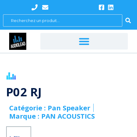
Aller
au
Search
contenu
...
P02 RJ
Catégorie :
Pan Speaker
Marque :
PAN ACOUSTICS