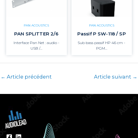
PAN ACOUSTICS
PAN ACOUSTICS
PAN SPLITTER 2/6
Passif P SW-118 / SP
Interface Pan Net : audio -
Sub bass passif HP 46 cm -
USB /…
PGM…
←
Article précédent
Article suivant
→