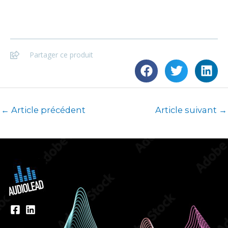
Partager ce produit
←
Article précédent
Article suivant
→