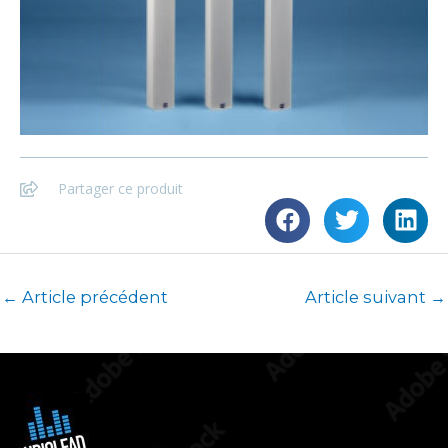
Partager ce produit
←
Article précédent
Article suivant
→