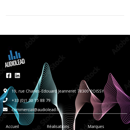
19, rue Charles-Edouard Jeanneret 78300 POISSY
+33 (0)1 30 15 88 79
commercial@audiolead.fr
Accueil
Réalisations
Marques