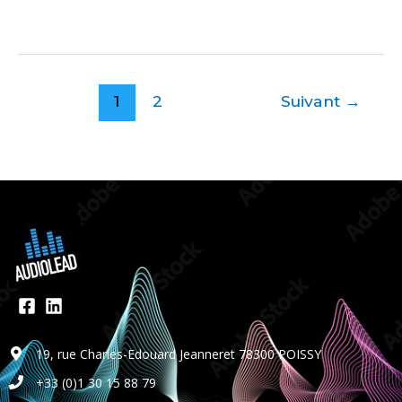
1
2
Suivant
→
19, rue Charles-Edouard Jeanneret 78300 POISSY
+33 (0)1 30 15 88 79