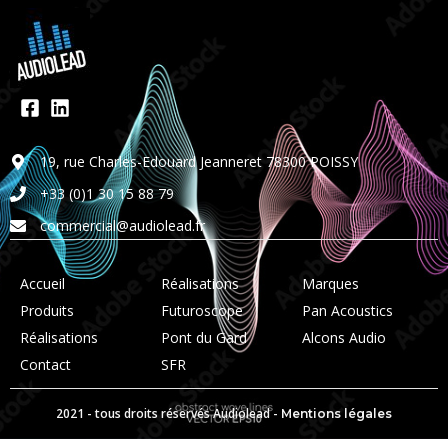
19, rue Charles-Edouard Jeanneret 78300 POISSY
+33 (0)1 30 15 88 79
commercial@audiolead.fr
Accueil
Réalisations
Marques
Produits
Futuroscope
Pan Acoustics
Réalisations
Pont du Gard
Alcons Audio
Contact
SFR
2021 - tous droits réservés Audiolead -
Mentions légales