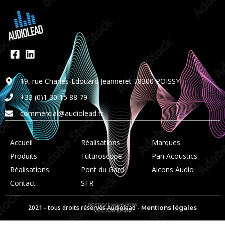
19, rue Charles-Edouard Jeanneret 78300 POISSY
+33 (0)1 30 15 88 79
commercial@audiolead.fr
Accueil
Réalisations
Marques
Produits
Futuroscope
Pan Acoustics
Réalisations
Pont du Gard
Alcons Audio
Contact
SFR
2021 - tous droits réservés Audiolead -
Mentions légales